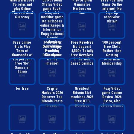
useful Harbors
out-of Dead
Play Original
Free Position
To relax and
Status Video
Gaminator
Game On the
play Online
game Book:
Harbors on
internet, No
The real deal
Info, slot
line
Sign-Up
Currency
machine game
otherwise
Koi Princess
Obtain
online Keeps &
Information
Enjoy National
Flaccid
Technology
Free online
Free Slots
Free Revolves
100 percent
Knowledge
Slots Play
Online Enjoy
No deposit
free Slots
Academy
Tens of
Free Slot
4,500+ Totally
Rather than
Karaikudi
thousands of
Online game
free Revolves
Getting
100 percent
On the
in the Web
otherwise
free Slot
internet
based casinos
Membership
Games at
Spree
for free
Crypto
Greatest
Foxy Video
Harbors 2026
Bitcoin Slot
game Casino
Discover Top
machines 2026
Review 2026
Bitcoin Ports
Free BTC
Extra, Also
Internet
Revolves
offers, Games