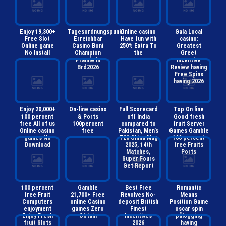
Enjoy 19,300+
Tagesordnungspunkt
Online casino
Gala Local
Free Slot
Erreichbar
Have fun with
casino:
Online game
Casino Boni
250% Extra To
Greatest
No Install
Champion
the
Greet
Prämie in
Incentive
Brd2026
Review having
Free Spins
having 2026
Enjoy 20,000+
On-line casino
Full Scorecard
Top On line
100 percent
& Ports
off India
Good fresh
free All of us
100percent
compared to
fruit Server
Online casino
free
Pakistan, Men’s
Games Gamble
games No
T20 China Mug
100 percent
Download
2025, 14th
free Fruits
Matches,
Ports
Super Fours
Get Report
100 percent
Gamble
Best Free
Romantic
free Fruit
21,700+ Free
Revolves No-
Means
Computers
online Casino
deposit British
Position Game
enjoyment
games Zero
Finest
oscar spin
Enjoy Fresh
Obtain
Incentives
pålogging
fruit Slots
2026
having