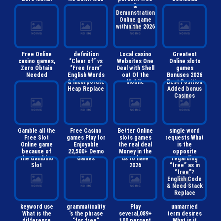
&
Demonstration
Online game
within the 2026
Free Online
definition
Local casino
Greatest
casino games,
“Clear of” vs
Websites One
Online slots
Zero Obtain
“Free from”
Deal with Shell
games
Needed
English Words
out Of the
Bonuses 2026
& Incorporate
Mobile
Best Position
Heap Replace
Added bonus
Casinos
Gamble all the
Free Casino
Better Online
single word
Free Slot
games Play for
slots games
requests What
Online game
Enjoyable
the real deal
is the
because of
22,500+ Demo
Money in the
opposite
the Gambino
Games
us to have
regarding
Slot
2026
“free” as in
“free”?
English Code
& Need Stack
Replace
keyword use
grammaticality
Play
unmarried
What is the
‘s the phrase
several,089+
term desires
difference
“for free”
100 percent
What is it