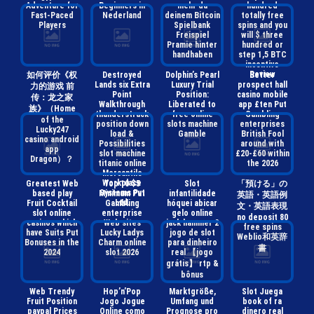
Adventure for
Beginners in
mehr da
hundred
Fast‑Paced
Nederland
deinem Bitcoin
totally free
Players
Spielbank
spins and you
Freispiel
will $ three
Pramie hinter
hundred or
handhaben
step 1,5 BTC
incentive
Review
如何评价《权
Destroyed
Dolphin’s Pearl
Better
Lands six Extra
Luxury Trial
prospect hall
力的游戏 前
Point
Position:
casino mobile
传：龙之家
Walkthrough
Liberated to
app £ten Put
族》（Home
thunderstruck
free online
Gambling
of the
position down
slots machine
enterprises
Lucky247
load &
Gamble
British Fool
casino android
Possibilities
around with
app
slot machine
£20-£60 within
Dragon）？
titanic online
the 2026
Mercantile
Workplace
Greatest Web
Top 10 $5
Slot
「預ける」の
Systems Pvt
based play
Minimum Put
infantilidade
英語・英語例
Ltd.
Fruit Cocktail
Gambling
hóquei abicar
文・英語表現
slot online
enterprise
gelo online
no deposit 80
casinos which
Web sites
jack hammer 2
free spins
have Suits Put
Lucky Ladys
jogo de slot
Weblio和英辞
Bonuses in the
Charm online
para dinheiro
書
2024
slot 2026
real 【jogo
grátis】 rtp &
bônus
Web Trendy
Hop’n’Pop
Marktgröße,
Slot Juega
Fruit Position
Jogo Jogue
Umfang und
book of ra
paypal Prices
Online como
Prognose pro
dinero real