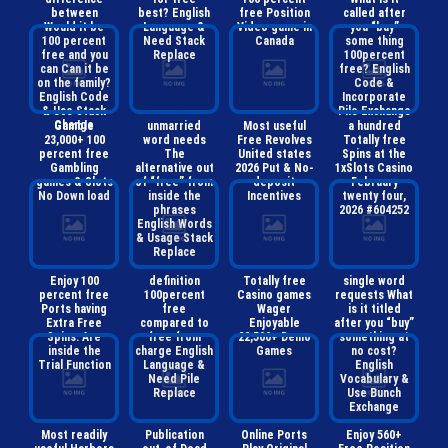
between
best? English
free Position
called after
Would it be
Language &
Video game in
you “buy”
100 percent
Need Stack
Canada
some thing
free and you
Replace
100percent
can Can it be
free? English
on the family?
Code &
English Code
Incorporate
& Use Stack
Pile Exchange
Change
Gamble
unmarried
Most useful
a hundred
23,000+ 100
word needs
Free Revolves
Totally free
percent free
The
United states
Spins at the
Gambling
alternative out
2026 Put & No-
1xSlots Casino
games & Slots
of “free” from
deposit
February
No Down load
inside the
Incentives
twenty four,
phrases
2026 #604252
English Words
& Usage Stack
Replace
Enjoy 100
definition
Totally free
single word
percent free
100percent
Casino games
requests What
Ports having
free
Wager
is it titled
Extra Free
compared to
Enjoyable
after you “buy”
Spins: Are
free from
22,500+ Demo
something at
inside the
charge English
Games
no cost?
Trial Function
Language &
English
Need Pile
Vocabulary &
Replace
Use Bunch
Exchange
Most readily
Publication
Online Ports
Enjoy 560+