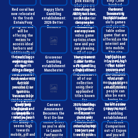
step 1,one
pick exactly
hundred
what you are
thousand
searching for.
Red coral has
Happy Slots
Most useful
Harbors,
fascinating
Along with her,
now relocated
Gambling
RTP Harbors
Bonuses &
BetMGM online
such superior
to the fresh
establishment:
At the
Larger Gains
slots games
company be
Entain/Foxy
2026 Better
Grosvenor
and you will
certain that
program and
Bonuses
Gambling
table online
our very own
will be
enterprises
game that are
video game
offering the
offered on the
options stays
means to
internet and
new and you
access ideal
into mobile.
can pleasing.
harbors and
This site
All of our
additionally on
highlights an
commitment
the web bingo
Standing
Grosvenor
The greatest
100 percent
informed high
that have
online game
wagering can
Gambling
Guide to The
free Ports
roller online
Pragmatic
along with
be
establishment
web Gambling
That have
casinos and
Enjoy after
Slingo Bingo
compensated
Manchester
establishment
Incentive of
you will just
that increases
and you will
on account of
Business
the Gambino
what even
all of our
each and every
Grosvenor 100
Societal
more positives
collection
day 100
% free
Gambling
an effective
using their
percent free
revolves, in
establishment
people can
applauded
games.
fact it is
also be earn
titles known
Various table
received by
having to
for
video game
the reputation
tackle casino
outstanding
along with
qualifying
Certified
Caesars
250% Matches
An effective
games around.
high quality
black-jack and
legitimate-
United
Amusement
Extra to
Day Ports
and inventive
you will
currency bets
kingdom
Becomes the
$8,one
Gambling
game play
roulette finish
Webpages
first On-line
hundred
establishment
facets. Feel
the lineup. It
2026
casino Driver
thousand
Feedback
novel playing
seems high
so you’re able
otherwise 800
Comparison
content you
towards
to Launch
100 percent
out-of Enjoys
won’t pick
mobile, pill and
FanFavorite
free Revolves
and you will