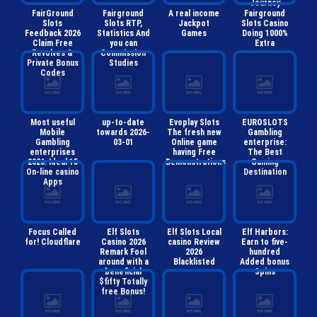
Journey
FairGround
Fairground
A real income
Fairground
Slots
Slots RTP,
Jackpot
Slots Casino
Feedback 2026
Statistics And
Games
Doing 1000%
Claim Free
you can
Extra
Revolves &
Commission
Private Bonus
Studies
Codes
Most useful
up-to-date
Evoplay Slots
EUROSLOTS
Mobile
towards 2026-
The fresh new
Gambling
Gambling
03-01
Online game
enterprise:
enterprises
having Free
The Best
2026: Ideal 15
Demonstrations
Gaming
On-line casino
Destination
Apps
Focus Called
Elf Slots
Elf Slots Local
Elf Harbors:
for! Cloudflare
Casino 2026
casino Review
Earn to five-
Remark Fool
2026
hundred
around with a
Blacklisted
Added bonus
beneficial
Spins
$fifty Totally
free Bonus!