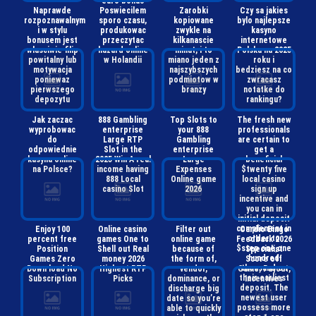
euro bonus
Naprawde
Poswiecilem
Zarobki
Czy sa jakies
rozpoznawalnym
sporo czasu,
kopiowane
bylo najlepsze
i w stylu
produkowac
zwykle na
kasyno
bonusem jest
przeczytac
kilkanascie
internetowe
wlasciwie filip
hazard online
minut, i to
Polska na 2025
powitalny lub
w Holandii
miano jeden z
roku i
motywacja
najszybszych
bedziesz na co
poniewaz
podmiotow w
zwracasz
pierwszego
branzy
notatke do
depozytu
rankingu?
Jak zaczac
888 Gambling
Top Slots to
The fresh new
wyprobowac
enterprise
your 888
professionals
do
Large RTP
Gambling
are certain to
odpowiednie
Slot in the
enterprise
get a
kasyna online
2025 Win A real
Large
beneficial
na Polsce?
income having
Expenses
$twenty five
888 Local
Online game
local casino
casino Slot
2026
sign up
incentive and
you can in
initial deposit
complement in
Enjoy 100
Online casino
Filter out
Cardio Bingo
order to
percent free
games One to
online game
Feedback 2026
$step one,one
Position
Shell out Real
because of
Specialist
hundred
Games Zero
money 2026
the form of,
Score off
thousand on
Down load No
Highest RTP
vendor,
Game, Payout,
their earliest
Subscription
Picks
dominance, or
Incentives
deposit. The
discharge big
newest user
date so you’re
possess more
able to quickly