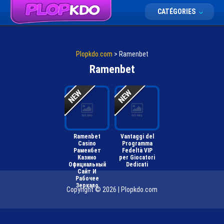
CATÉGORIES
Plopkdo.com
>
Ramenbet
Ramenbet
Ramenbet
Vantaggi del
Casino
Programma
Раменбет
Fedeltà VIP
Казино
per Giocatori
Официальный
Dedicati
Сайт И
Рабочее
Зеркало
Copyright © 2026 |
Plopkdo.com