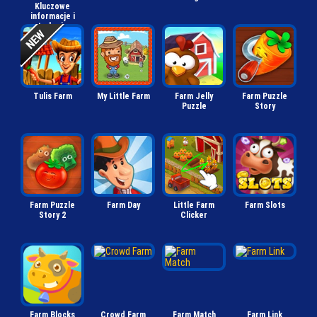
Kluczowe
informacje i
atrakcyjne
opcje
Tulis Farm
My Little Farm
Farm Jelly
Farm Puzzle
Puzzle
Story
Farm Puzzle
Farm Day
Little Farm
Farm Slots
Story 2
Clicker
Farm Blocks
Crowd Farm
Farm Match
Farm Link