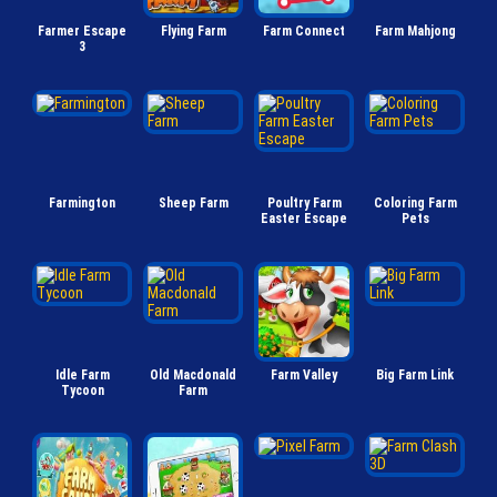
Farmer Escape
Flying Farm
Farm Connect
Farm Mahjong
3
Farmington
Sheep Farm
Poultry Farm
Coloring Farm
Easter Escape
Pets
Idle Farm
Old Macdonald
Farm Valley
Big Farm Link
Tycoon
Farm