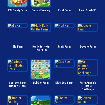
EG Candy Farm
Frenzy Farming
Pixel Farm
Farm Clash 3D
Idle Farm
Hurly Burly On
Fruit Farm
Doodle Farm
The Farm
Cartoon Farm
Bubble Farm
Kids Zoo Farm
Farm Animals
Hidden Stars
Puzzle
Challenge