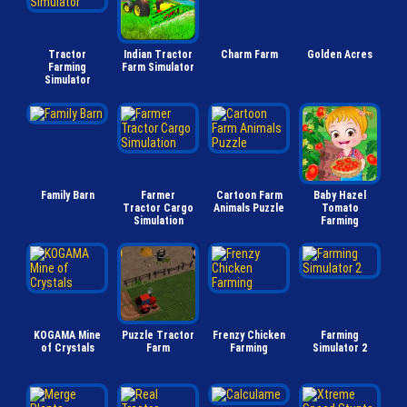
Tractor
Indian Tractor
Charm Farm
Golden Acres
Farming
Farm Simulator
Simulator
Family Barn
Farmer
Cartoon Farm
Baby Hazel
Tractor Cargo
Animals Puzzle
Tomato
Simulation
Farming
KOGAMA Mine
Puzzle Tractor
Frenzy Chicken
Farming
of Crystals
Farm
Farming
Simulator 2