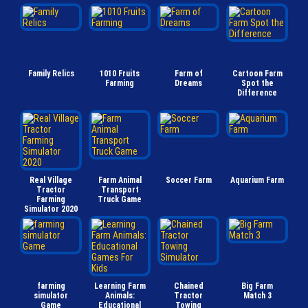
Family Relics
1010 Fruits
Farm of
Cartoon Farm
Farming
Dreams
Spot the
Difference
Real Village
Farm Animal
Soccer Farm
Aquarium Farm
Tractor
Transport
Farming
Truck Game
Simulator 2020
farming
Learning Farm
Chained
Big Farm
simulator
Animals:
Tractor
Match 3
Game
Educational
Towing