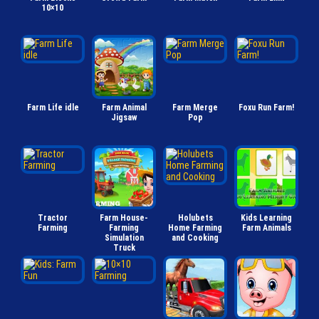
10×10
Farm Life idle
Farm Animal
Farm Merge
Foxu Run Farm!
Jigsaw
Pop
Tractor
Farm House-
Holubets
Kids Learning
Farming
Farming
Home Farming
Farm Animals
Simulation
and Cooking
Truck