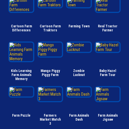
Cartoon Farm
Cartoon Farm
Farming Town
Real Tractor
Differences
Traktors
Farmer
Kids Learning
Mango Piggy
Zombie
Baby Hazel
Farm Animals
Piggy Farm
Lucknut
Farm Tour
Memory
Farm Puzzle
Farmers
Farm Animals
Farm Animals
Market Match
Dash
Jigsaw
3