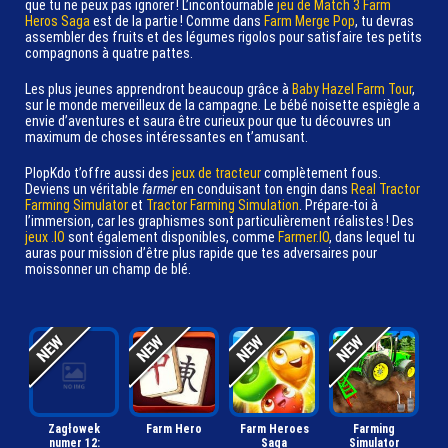
que tu ne peux pas ignorer ! L’incontournable
jeu de Match 3
Farm
Heros Saga
est de la partie ! Comme dans
Farm Merge Pop
, tu devras
assembler des fruits et des légumes rigolos pour satisfaire tes petits
compagnons à quatre pattes.
Les plus jeunes apprendront beaucoup grâce à
Baby Hazel Farm Tour
,
sur le monde merveilleux de la campagne. Le bébé noisette espiègle a
envie d’aventures et saura être curieux pour que tu découvres un
maximum de choses intéressantes en t’amusant.
PlopKdo t’offre aussi des
jeux de tracteur
complètement fous.
Deviens un véritable
farmer
en conduisant ton engin dans
Real Tractor
Farming Simulator
et
Tractor Farming Simulation
. Prépare-toi à
l’immersion, car les graphismes sont particulièrement réalistes ! Des
jeux .IO
sont également disponibles, comme
Farmer.IO
, dans lequel tu
auras pour mission d’être plus rapide que tes adversaires pour
moissonner un champ de blé.
Zagłowek
Farm Hero
Farm Heroes
Farming
numer 12:
Saga
Simulator