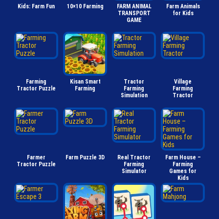
Kids: Farm Fun
10×10 Farming
FARM ANIMAL
Farm Animals
TRANSPORT
for Kids
GAME
Farming
Kisan Smart
Tractor
Village
Tractor Puzzle
Farming
Farming
Farming
Simulation
Tractor
Farmer
Farm Puzzle 3D
Real Tractor
Farm House –
Tractor Puzzle
Farming
Farming
Simulator
Games for
Kids