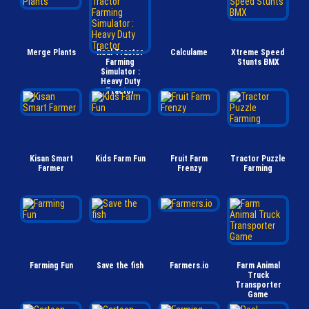
Merge Plants
Real Tractor
Calculame
Xtreme Speed
Farming
Stunts BMX
Simulator :
Heavy Duty
Tractor
Kisan Smart
Kids Farm Fun
Fruit Farm
Tractor Puzzle
Farmer
Frenzy
Farming
Farming Fun
Save the fish
Farmers.io
Farm Animal
Truck
Transporter
Game