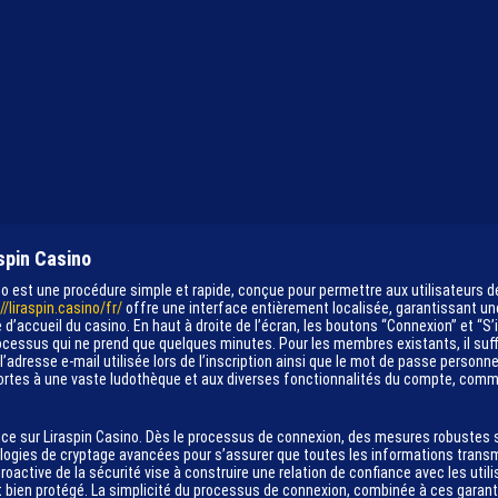
spin Casino
 est une procédure simple et rapide, conçue pour permettre aux utilisateurs de 
//liraspin.casino/fr/
offre une interface entièrement localisée, garantissant une e
d’accueil du casino. En haut à droite de l’écran, les boutons “Connexion” et “S’
cessus qui ne prend que quelques minutes. Pour les membres existants, il suffit
r l’adresse e-mail utilisée lors de l’inscription ainsi que le mot de passe person
ortes à une vaste ludothèque et aux diverses fonctionnalités du compte, comme
ence sur Liraspin Casino. Dès le processus de connexion, des mesures robustes 
ologies de cryptage avancées pour s’assurer que toutes les informations transmi
oactive de la sécurité vise à construire une relation de confiance avec les util
bien protégé. La simplicité du processus de connexion, combinée à ces garantie