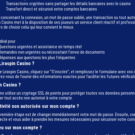
Transactions cryptées sans partager les détails bancaires avec le casino
Transfert direct et sécurisé entre comptes bancaires
concernant la connexion, un mot de passe oublié, une transaction ou tout autre 
 Casino met à la disposition de ses joueurs un service client réactif et profes
 de choisir celui qui leur convient le mieux.
Idéal pour
Questions urgentes et assistance en temps réel
Demandes non urgentes ou nécessitant l’envoi de documents
Réponses aux questions les plus fréquentes
iraspin Casino ?
e Liraspin Casino, cliquez sur “S’inscrire”, et remplissez le formulaire avec vo
ez-vous de fournir des informations exactes pour faciliter les futures vérifica
n Casino ?
asino utilise un cryptage SSL de pointe pour protéger toutes vos données personn
her tout accès non autorisé à votre compte.
ctivité non autorisée sur mon compte ?
a première étape est de changer immédiatement votre mot de passe. Ensuite, cont
specte et vous aider à prendre les mesures nécessaires pour sécuriser votre com
 jeu sur mon compte ?