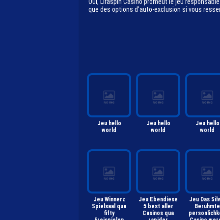
Oui, Liraspin Casino promeut le jeu responsable
que des options d’auto-exclusion si vous resse
Jeu hello
Jeu hello
Jeu hello
world
world
world
Jeu Winnerz
Jeu Ebendiese
Jeu Das Sil
Spielsaal qua
5 best aller
Beruhmte
fifty
Casinos qua
personlichk
Freispielen
rapider
Casino wer