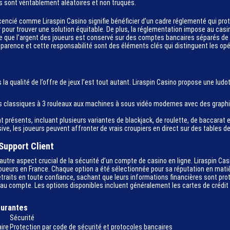
ts sont véritablement aléatoires et non truqués.
icencié comme Liraspin Casino signifie bénéficier d’un cadre réglementé qui protè
r pour trouver une solution équitable. De plus, la réglementation impose au casi
e que l’argent des joueurs est conservé sur des comptes bancaires séparés de c
nsparence et cette responsabilité sont des éléments clés qui distinguent les o
 la qualité de l’offre de jeux l’est tout autant. Liraspin Casino propose une ludo
es classiques à 3 rouleaux aux machines à sous vidéo modernes avec des graph
 présents, incluant plusieurs variantes de blackjack, de roulette, de baccarat e
e, les joueurs peuvent affronter de vrais croupiers en direct sur des tables de b
Support Client
 autre aspect crucial de la sécurité d’un compte de casino en ligne. Liraspin
ueurs en France. Chaque option a été sélectionnée pour sa réputation en matière 
etraits en toute confiance, sachant que leurs informations financières sont p
 au compte. Les options disponibles incluent généralement les cartes de crédit e
ourantes
Sécurité
ire
Protection par code de sécurité et protocoles bancaires