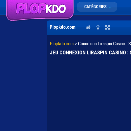
CATÉGORIES
Plopkdo.com
Plopkdo.com
>
Connexion Liraspin Casino :
JEU CONNEXION LIRASPIN CASINO :