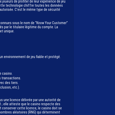
joueurs de profiter de leur expérience de jeu
 Cette technologie chiffre toutes les données
 autorisée. C’est le même type de sécurité
ité connues sous le nom de “Know Your Customer”
és par le titulaire légitime du compte. La
et unique.
un environnement de jeu fiable et protégé.
e casino.
s transactions.
ec des tiers.
clusion, etc.).
ous une licence délivrée par une autorité de
 ; elle atteste que le casino respecte des
 conserver cette licence, le casino doit se
 nombres aléatoires (RNG) qui déterminent