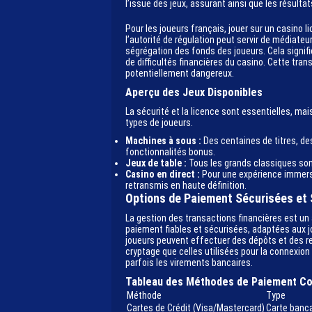
l’issue des jeux, assurant ainsi que les résulta
Pour les joueurs français, jouer sur un casino l
l’autorité de régulation peut servir de médiateu
ségrégation des fonds des joueurs. Cela signifi
de difficultés financières du casino. Cette tra
potentiellement dangereux.
Aperçu des Jeux Disponibles
La sécurité et la licence sont essentielles, mais
types de joueurs.
Machines à sous :
Des centaines de titres, d
fonctionnalités bonus.
Jeux de table :
Tous les grands classiques sont
Casino en direct :
Pour une expérience immersiv
retransmis en haute définition.
Options de Paiement Sécurisées et 
La gestion des transactions financières est un
paiement fiables et sécurisées, adaptées aux jo
joueurs peuvent effectuer des dépôts et des r
cryptage que celles utilisées pour la connexion
parfois les virements bancaires.
Tableau des Méthodes de Paiement C
Méthode
Type
Cartes de Crédit (Visa/Mastercard)
Carte banca