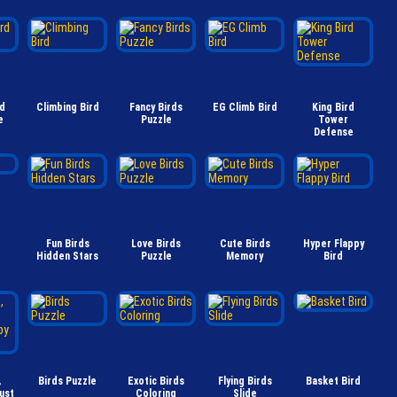
rd
Climbing Bird
Fancy Birds
EG Climb Bird
King Bird
e
Puzzle
Tower
Defense
Fun Birds
Love Birds
Cute Birds
Hyper Flappy
Hidden Stars
Puzzle
Memory
Bird
,
Birds Puzzle
Exotic Birds
Flying Birds
Basket Bird
ust
Coloring
Slide