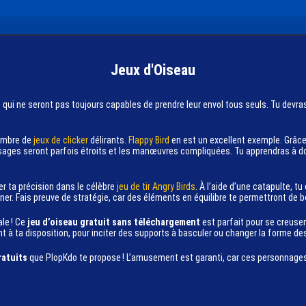
Jeux d'Oiseau
s qui ne seront pas toujours capables de prendre leur envol tous seuls. Tu devra
nombre de
jeux de clicker
délirants.
Flappy Bird
en est un excellent exemple. Grâce 
assages seront parfois étroits et les manœuvres compliquées. Tu apprendras à 
er ta précision dans le célèbre
jeu de tir
Angry Birds
. À l’aide d’une catapulte, t
ner. Fais preuve de stratégie, car des éléments en équilibre te permettront de bo
ale ! Ce
jeu d’oiseau gratuit sans téléchargement
est parfait pour se creuse
nt à ta disposition, pour inciter des supports à basculer ou changer la forme de
ratuits
que PlopKdo te propose ! L’amusement est garanti, car ces personnage