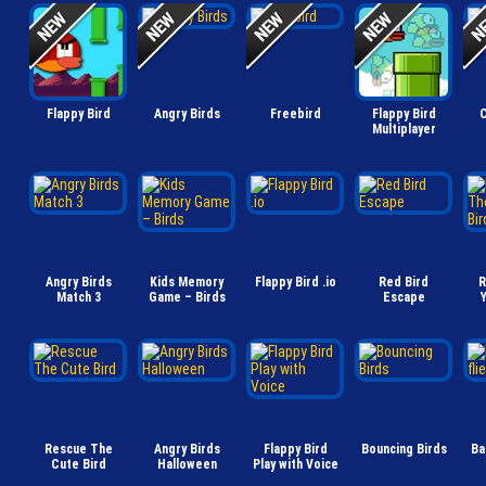
Flappy Bird
Angry Birds
Freebird
Flappy Bird
C
Multiplayer
Angry Birds
Kids Memory
Flappy Bird .io
Red Bird
R
Match 3
Game – Birds
Escape
Y
Rescue The
Angry Birds
Flappy Bird
Bouncing Birds
Ba
Cute Bird
Halloween
Play with Voice