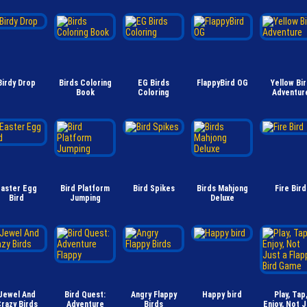
Birdy Drop
Birds Coloring
EG Birds
FlappyBird OG
Yellow Bi
Book
Coloring
Adventur
aster Egg
Bird Platform
Bird Spikes
Birds Mahjong
Fire Bird
Bird
Jumping
Deluxe
Jewel And
Bird Quest:
Angry Flappy
Happy bird
Play, Tap
razy Birds
Adventure
Birds
Enjoy, Not J