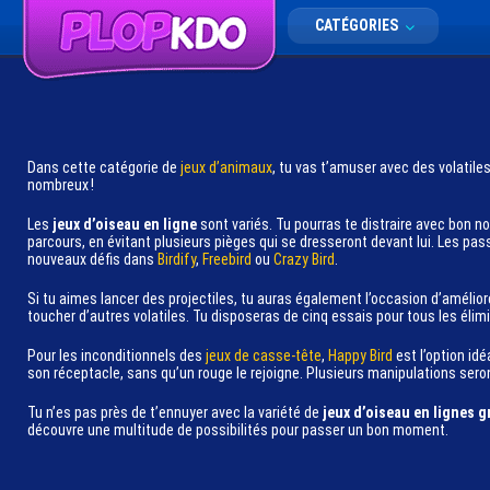
CATÉGORIES
Dans cette catégorie de
jeux d’animaux
, tu vas t’amuser avec des volatile
nombreux !
Les
jeux d’oiseau en ligne
sont variés. Tu pourras te distraire avec bon 
parcours, en évitant plusieurs pièges qui se dresseront devant lui. Les p
nouveaux défis dans
Birdify
,
Freebird
ou
Crazy Bird
.
Si tu aimes lancer des projectiles, tu auras également l’occasion d’amélior
toucher d’autres volatiles. Tu disposeras de cinq essais pour tous les élimi
Pour les inconditionnels des
jeux de casse-tête
,
Happy Bird
est l’option idé
son réceptacle, sans qu’un rouge le rejoigne. Plusieurs manipulations sero
Tu n’es pas près de t’ennuyer avec la variété de
jeux d’oiseau en lignes g
découvre une multitude de possibilités pour passer un bon moment.