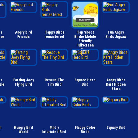
ds
Angry bird
Flappy Birds
Flap Shoot
Fun Angry
saw
Friends
remastered
Birdie Mobile
Birds Jigsaw
Friendly
FullScreen
Game
ds
Farting Joey
Rescue The
Square Hero
Angry Birds
zle
Flying Bird
Tiny Bird
Bird
Kart Hidden
Stars
h
Hungry Bird
Mildly
Flappy Color
Squary Bird
World
Infuriated Bird
Birds