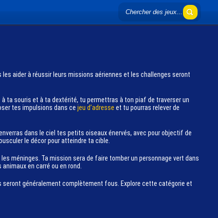
s les aider à réussir leurs missions aériennes et les challenges seront
à ta souris et à ta dextérité, tu permettras à ton piaf de traverser un
doser tes impulsions dans ce
jeu d’adresse
et tu pourras relever de
u enverras dans le ciel tes petits oiseaux énervés, avec pour objectif de
usculer le décor pour atteindre ta cible.
r les méninges. Ta mission sera de faire tomber un personnage vert dans
s animaux en carré ou en rond.
s seront généralement complètement fous. Explore cette catégorie et