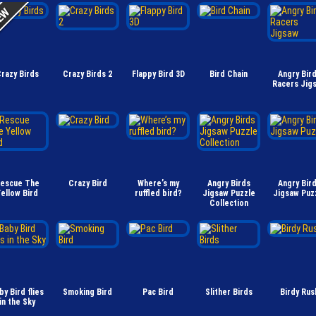
razy Birds
Crazy Birds 2
Flappy Bird 3D
Bird Chain
Angry Bir
Racers Jig
escue The
Crazy Bird
Where’s my
Angry Birds
Angry Bir
ellow Bird
ruffled bird?
Jigsaw Puzzle
Jigsaw Puz
Collection
by Bird flies
Smoking Bird
Pac Bird
Slither Birds
Birdy Rus
in the Sky