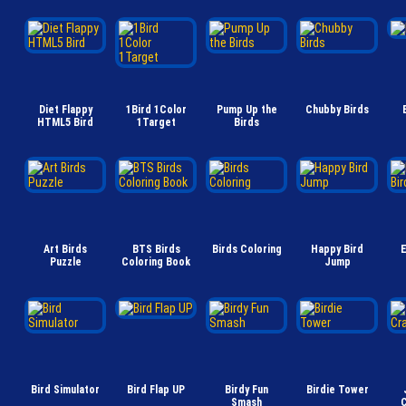
Diet Flappy
1Bird 1Color
Pump Up the
Chubby Birds
HTML5 Bird
1Target
Birds
Art Birds
BTS Birds
Birds Coloring
Happy Bird
E
Puzzle
Coloring Book
Jump
Bird Simulator
Bird Flap UP
Birdy Fun
Birdie Tower
Smash
C