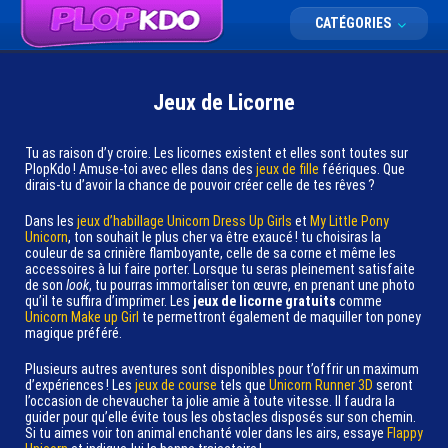
CATÉGORIES
Jeux de Licorne
Tu as raison d’y croire. Les licornes existent et elles sont toutes sur
PlopKdo ! Amuse-toi avec elles dans des
jeux de fille
féériques. Que
dirais-tu d’avoir la chance de pouvoir créer celle de tes rêves ?
Dans les
jeux d’habillage
Unicorn Dress Up Girls
et
My Little Pony
Unicorn
, ton souhait le plus cher va être exaucé ! tu choisiras la
couleur de sa crinière flamboyante, celle de sa corne et même les
accessoires à lui faire porter. Lorsque tu seras pleinement satisfaite
de son
look
, tu pourras immortaliser ton œuvre, en prenant une photo
qu’il te suffira d’imprimer. Les
jeux de licorne gratuits
comme
Unicorn Make up Girl
te permettront également de maquiller ton poney
magique préféré.
Plusieurs autres aventures sont disponibles pour t’offrir un maximum
d’expériences ! Les
jeux de course
tels que
Unicorn Runner 3D
seront
l’occasion de chevaucher ta jolie amie à toute vitesse. Il faudra la
guider pour qu’elle évite tous les obstacles disposés sur son chemin.
Si tu aimes voir ton animal enchanté voler dans les airs, essaye
Flappy