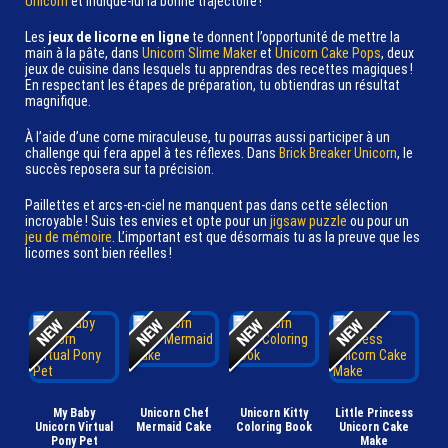
Unicorn
et indique-lui la bonne trajectoire !
Les
jeux de licorne en ligne
te donnent l’opportunité de mettre la
main à la pâte, dans
Unicorn Slime Maker
et
Unicorn Cake Pops
, deux
jeux de cuisine dans lesquels tu apprendras des recettes magiques !
En respectant les étapes de préparation, tu obtiendras un résultat
magnifique.
À l’aide d’une corne miraculeuse, tu pourras aussi participer à un
challenge qui fera appel à tes réflexes. Dans
Brick Breaker Unicorn
, le
succès reposera sur ta précision.
Paillettes et arcs-en-ciel ne manquent pas dans cette sélection
incroyable ! Suis tes envies et opte pour un
jigsaw puzzle
ou pour un
jeu de mémoire
. L’important est que désormais tu as la preuve que les
licornes sont bien réelles !
My Baby
Unicorn Chef
Unicorn Kitty
Little Princess
Unicorn Virtual
Mermaid Cake
Coloring Book
Unicorn Cake
Pony Pet
Make