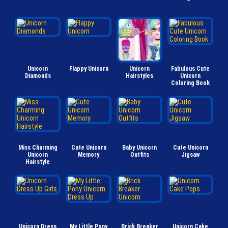
Unicorn
Flappy Unicorn
Unicorn
Fabulous Cute
Diamonds
Hairstyles
Unicorn
Coloring Book
Miss Charming
Cute Unicorn
Baby Unicorn
Cute Unicorn
Unicorn
Memory
Outfits
Jigsaw
Hairstyle
Unicorn Dress
My Little Pony
Brick Breaker
Unicorn Cake