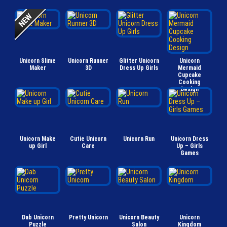
Unicorn Slime
Unicorn Runner
Glitter Unicorn
Unicorn
Maker
3D
Dress Up Girls
Mermaid
Cupcake
Cooking
Design
Unicorn Make
Cutie Unicorn
Unicorn Run
Unicorn Dress
up Girl
Care
Up – Girls
Games
Dab Unicorn
Pretty Unicorn
Unicorn Beauty
Unicorn
Puzzle
Salon
Kingdom