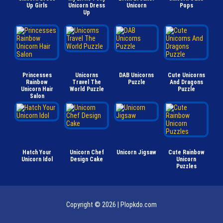
Up Girls
Unicorn Dress
Unicorn
Pops
Up
Princesses
Unicorns
DAB Unicorns
Cute Unicorns
Rainbow
Travel The
Puzzle
And Dragons
Unicorn Hair
World Puzzle
Puzzle
Salon
Hatch Your
Unicorn Chef
Unicorn Jigsaw
Cute Rainbow
Unicorn Idol
Design Cake
Unicorn
Puzzles
Copyright © 2026 |
Plopkdo.com