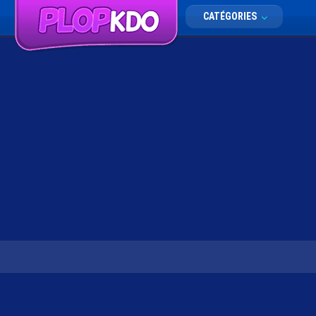
CATÉGORIES