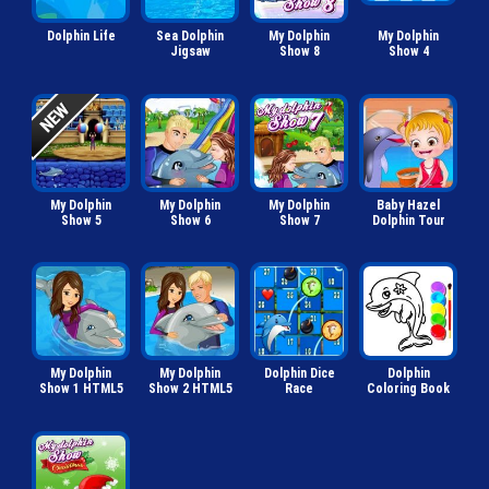
Dolphin Life
Sea Dolphin
My Dolphin
My Dolphin
Jigsaw
Show 8
Show 4
My Dolphin
My Dolphin
My Dolphin
Baby Hazel
Show 5
Show 6
Show 7
Dolphin Tour
My Dolphin
My Dolphin
Dolphin Dice
Dolphin
Show 1 HTML5
Show 2 HTML5
Race
Coloring Book