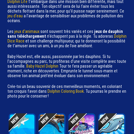
Dolphin Life
t’embarque dans une mission bien différente, mais tout
aussi intéressante. Ton objectif sera de lui faire éviter tous les
déchets flottant dans la mer, pour qu’il puisse nager sereinement. Ce
jeu d’eau
a l’avantage de sensibiliser aux problèmes de pollution des
océans.
Les
jeux d’animaux
sont souvent très variés et ces
jeux de dauphin
sans téléchargement
n’échappent pas à la règle. Tu adoreras
Dolphin
Dice Race
et son challenge multijoueur, qui te donneront la possibilité
de t’amuser avec un ami, à un jeu de l’oie amélioré.
Baby Hazel est, elle aussi, passionnée par les dauphins. Si tu
l’accompagnes au parc, tu profiteras d’une visite complète avec toute
sa famille.
Baby Hazel Dolphin
Tour te fera passer un agréable
moment, riche en découvertes. Emprunte le tunnel sous-marin et
observe ton animal préféré évoluer dans son environnement.
Crée-toi un beau souvenir de ces merveilleux moments, en coloriant
ton croquis favori dans
Dolphin Coloring Book
. Tu pourras le prendre en
photo pour le conserver !