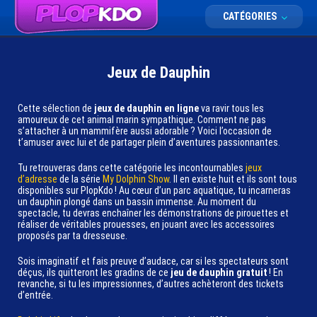
CATÉGORIES
Jeux de Dauphin
Cette sélection de
jeux de dauphin en ligne
va ravir tous les
amoureux de cet animal marin sympathique. Comment ne pas
s’attacher à un mammifère aussi adorable ? Voici l’occasion de
t’amuser avec lui et de partager plein d’aventures passionnantes.
Tu retrouveras dans cette catégorie les incontournables
jeux
d’adresse
de la série
My Dolphin Show
. Il en existe huit et ils sont tous
disponibles sur PlopKdo ! Au cœur d’un parc aquatique, tu incarneras
un dauphin plongé dans un bassin immense. Au moment du
spectacle, tu devras enchaîner les démonstrations de pirouettes et
réaliser de véritables prouesses, en jouant avec les accessoires
proposés par ta dresseuse.
Sois imaginatif et fais preuve d’audace, car si les spectateurs sont
déçus, ils quitteront les gradins de ce
jeu de dauphin gratuit
! En
revanche, si tu les impressionnes, d’autres achèteront des tickets
d’entrée.