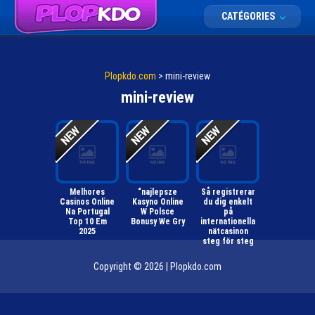
CATÉGORIES
Plopkdo.com
>
mini-review
mini-review
Melhores
“najlepsze
Så registrerar
Casinos Online
Kasyno Online
du dig enkelt
Na Portugal
W Polsce
på
Top 10 Em
Bonusy We Gry
internationella
2025
nätcasinon
steg för steg
Copyright © 2026 |
Plopkdo.com