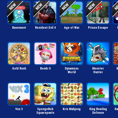
Basement
Resident Evil 4
Age of War
Prison Escape
Gold Rush
Bomb It
Dynamons
Monster
World
Hunter
Vex 3
SpongeBob
Kris Mahjong
King Bowling
Ra
Squarepants
Defence