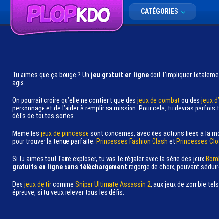
CATÉGORIES
Tu aimes que ça bouge ? Un
jeu gratuit en ligne
doit t’impliquer totaleme
agis.
On pourrait croire qu’elle ne contient que des
jeux de combat
ou des
jeux d
personnage et de l’aider à remplir sa mission. Pour cela, tu devras parfois 
défis de toutes sortes.
Même les
jeux de princesse
sont concernés, avec des actions liées à la 
pour trouver la tenue parfaite.
Princesses Fashion Clash
et
Princesses Clo
Si tu aimes tout faire exploser, tu vas te régaler avec la série des jeux
Bomb
gratuits en ligne sans téléchargement
regorge de choix, pouvant séduire
Des
jeux de tir
comme
Sniper Ultimate Assassin 2
, aux jeux de zombie tel
épreuve, si tu veux relever tous les défis.