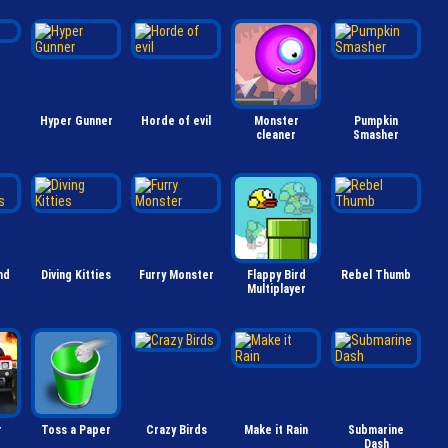
Hyper Gunner
Horde of evil
Monster
Pumpkin
cleaner
Smasher
nd
Diving Kitties
Furry Monster
Flappy Bird
Rebel Thumb
Multiplayer
r
Toss a Paper
Crazy Birds
Make it Rain
Submarine
Dash