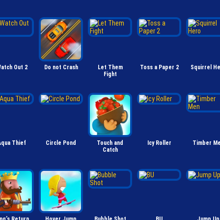
atch Out 2
Do not Crash
Let Them
Toss a Paper 2
Squirrel H
Fight
Aqua Thief
Circle Pond
Touch and
Icy Roller
Timber M
Catch
ng’s Return
Hover Jump
Bubble Shot
BU
Jump Up