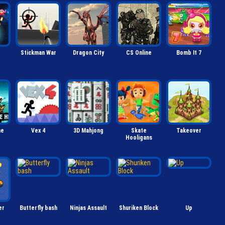
Stickman War
Dragon City
CS Online
Bomb It 7
he
Vex 4
3D Mahjong
Skate
Takeover
Hooligans
er
Butterfly bash
Ninjas Assault
Shuriken Block
Up