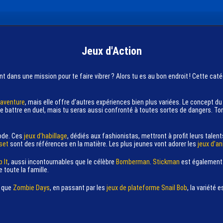
Jeux d'Action
nt dans une mission pour te faire vibrer ? Alors tu es au bon endroit ! Cette cat
’aventure
, mais elle offre d’autres expériences bien plus variées. Le concept d
te battre en duel, mais tu seras aussi confronté à toutes sortes de dangers. Ton 
mode. Ces
jeux d’habillage
, dédiés aux fashionistas, mettront à profit leurs tale
set
sont des références en la matière. Les plus jeunes vont adorer les
jeux d’a
 It
, aussi incontournables que le célèbre
Bomberman
.
Stickman
est également d
 toute la famille.
s que
Zombie Days
, en passant par les
jeux de plateforme
Snail Bob
, la variété