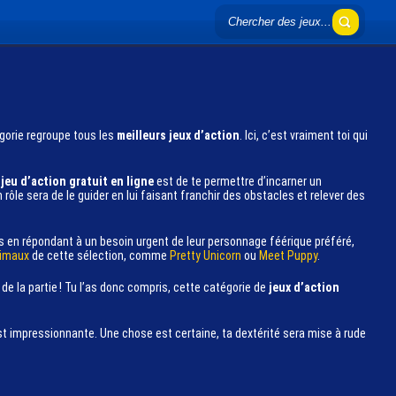
égorie regroupe tous les
meilleurs jeux d’action
. Ici, c’est vraiment toi qui
u
jeu d’action gratuit en ligne
est de te permettre d’incarner un
rôle sera de le guider en lui faisant franchir des obstacles et relever des
nts en répondant à un besoin urgent de leur personnage féérique préféré,
nimaux
de cette sélection, comme
Pretty Unicorn
ou
Meet Puppy
.
e la partie ! Tu l’as donc compris, cette catégorie de
jeux d’action
 est impressionnante. Une chose est certaine, ta dextérité sera mise à rude