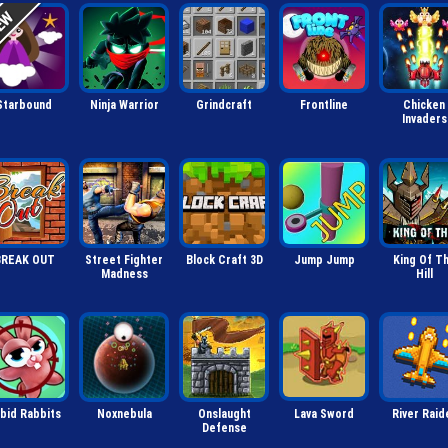
Starbound
Ninja Warrior
Grindcraft
Frontline
Chicken
Invaders
BREAK OUT
Street Fighter
Block Craft 3D
Jump Jump
King Of T
Madness
Hill
bid Rabbits
Noxnebula
Onslaught
Lava Sword
River Raid
Defense