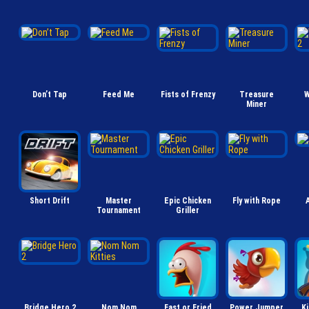
Don’t Tap
Feed Me
Fists of Frenzy
Treasure
W
Miner
Short Drift
Master
Epic Chicken
Fly with Rope
Tournament
Griller
Bridge Hero 2
Nom Nom
Fast or Fried
Power Jumper
Ki