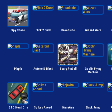
Spy Chase
Flick 2 Dunk
Broadside
Wizard Wars
Plapla
Asteroid Blast
Scary Pinball
Goblin Flying
Machine
GTC Heat City
Spikes Ahead
Ninjakira
Black Jump
R