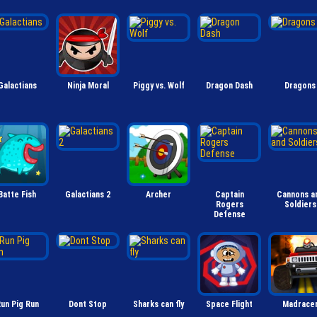
Galactians
Ninja Moral
Piggy vs. Wolf
Dragon Dash
Dragons
Batte Fish
Galactians 2
Archer
Captain
Cannons a
Rogers
Soldiers
Defense
un Pig Run
Dont Stop
Sharks can fly
Space Flight
Madrace