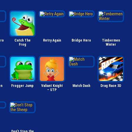
ero
Catch The
Retry Again
Bridge Hero
Timbermen
Frog
Winter
en
Frogger Jump
Valiant Knight
Match Dash
Drag Race 3D
– STP
Don’t Stop the