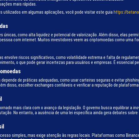
nsações mais rápidas.
 utilizados em algumas aplicações, você pode visitar este guia
https://betan
edas
s únicas, como alta liquidez e potencial de valorização. Além disso, elas per
essoa com internet. Muitos investidores veem as criptomoedas como uma forma
s envolve riscos significativos, como volatilidade extrema e falta de regulam
vimento, o que pode gerar incertezas para usuários e empresas. É essencial p
tomoedas
epende de práticas adequadas, como usar carteiras seguras e evitar phishin
 Além disso, escolher exchanges confiáveis e verificar a reputação de platafor
l
tornado mais clara com o avanço da legislação. O governo busca equilibrar a 
utação. No entanto, a ausência de uma lei específica ainda gera debates sobre
il
cesso simples, mas exige atenção às regras locais. Plataformas como Binance