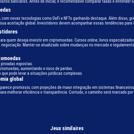
itos bancários. Antes de iniciar, é recomendável comparar taxas e entender os
oedas
r, com novas tecnologias como DeFi e NFTs ganhando destaque. Além disso, 
sua aceitação global. Investidores devem acompanhar essas tendências para a
stidores
a quem deseja investir em criptomoedas. Cursos online, livros especializado
 negociação. Manter-se atualizado sobre mudanças no mercado e regulamentaç
ptomoedas
s privadas expostas.
iptomoedas, aumentando o risco de perdas.
o que pode levar a situações jurídicas complexas.
mia global
parece promissor, com projeções de maior integração em sistemas financeiros 
ra melhorar eficiência e transparência. Contudo, o caminho será marcado por 
Jeux similaires