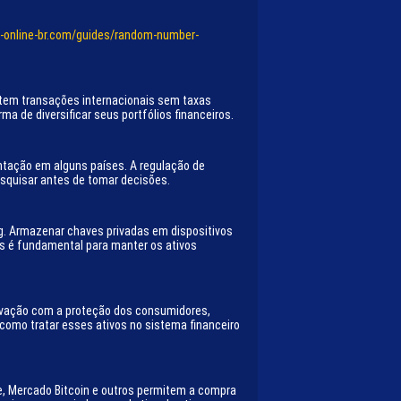
o-online-br.com/guides/random-number-
mitem transações internacionais sem taxas
 de diversificar seus portfólios financeiros.
entação em alguns países. A regulação de
esquisar antes de tomar decisões.
g. Armazenar chaves privadas em dispositivos
mas é fundamental para manter os ativos
inovação com a proteção dos consumidores,
 como tratar esses ativos no sistema financeiro
, Mercado Bitcoin e outros permitem a compra