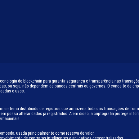
tecnologia de blockchain para garantir segurança e transparência nas transações
das, ou seja, não dependem de bancos centrais ou governos. O conceito de cr
moedas e usos.
m sistema distribuído de registros que armazena todas as transações de forma
guém possa alterar dados já registrados. Além disso, a criptografia protege in
ernacionais.
ptomoeda, usada principalmente como reserva de valor.
nvolvimento de contratos inteligentes e aplicativos descentralizados.