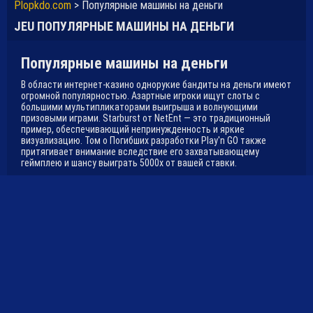
Plopkdo.com
>
Популярные машины на деньги
JEU ПОПУЛЯРНЫЕ МАШИНЫ НА ДЕНЬГИ
Популярные машины на деньги
В области интернет-казино однорукие бандиты на деньги имеют
огромной популярностью. Азартные игроки ищут слоты с
большими мультипликаторами выигрыша и волнующими
призовыми играми. Starburst от NetEnt — это традиционный
пример, обеспечивающий непринужденность и яркие
визуализацию. Том о Погибших разработки Play'n GO также
притягивает внимание вследствие его захватывающему
геймплею и шансу выиграть 5000x от вашей ставки.
Ниже определенные из важных моментов, какие стоит
рассматривать в процессе выбора слота:
Возврат игроку (RTP): Значительный RTP поднимает шансы на
выигрыш.
Волатильность: Задает частоту и размер добычи.
Премиальные опции: Фриспины, множители и прочие опции
превращают процесс более захватывающей.
Следует помнить, что для успешной азартного процесса
необходимо подобрать надежное казино с сертификатом, как
казино 7к. Такое обеспечивает справедливость игрового