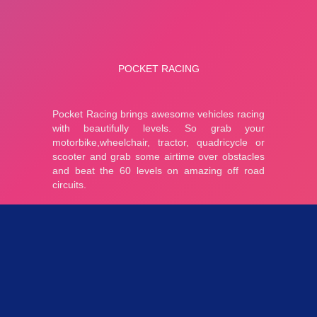
Parties 3.11K
Plopkdo.com
>
Jeu Pocket Racing
JEU POCKET RACING
5
1