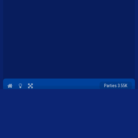
Parties 3.55K
Plopkdo.com
>
Jeu GTC Heat City
JEU GTC HEAT CITY
0
0