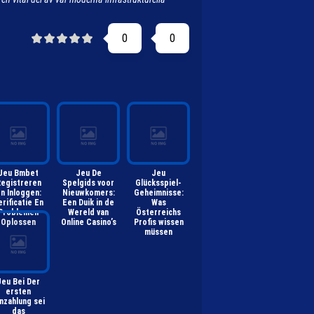
0
0
Jeu Bmbet
Jeu De
Jeu
egistreren
Spelgids voor
Glücksspiel-
n Inloggen:
Nieuwkomers:
Geheimnisse:
erificatie En
Een Duik in de
Was
Problemen
Wereld van
Österreichs
Oplossen
Online Casino’s
Profis wissen
müssen
Jeu Bei Der
ersten
nzahlung sei
das