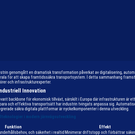
rin genomgått en dramatisk transformation påverkat av digitalisering, automati
ntrala för att skapa framtidssäkra transportsystem. I detta sammanhang framst
rer och infrastrukturexperter.
dustriell Innovation
arit backbone för ekonomisk tillväxt, särskilt i Europa där infrastrukturen är ett
ara och effektiva transportsätt har industrin tvingats anpassa sig. Automatise
egrerade säkra digitala plattformar är nyckelkomponenter i denna utveckling.
lteknologier i modern järnvägsutveckling
Funktion
Effekt
underhållsbehov, och säkerhet i realtid
Minimerar driftstopp och förbättrar säke