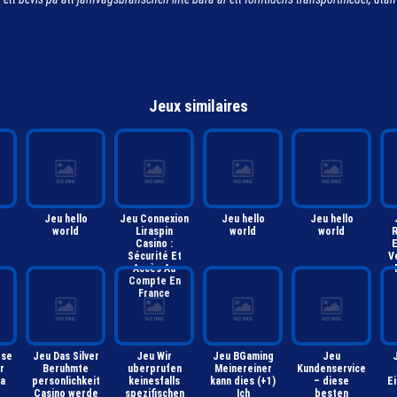
Jeux similaires
Jeu hello
Jeu Connexion
Jeu hello
Jeu hello
world
Liraspin
world
world
R
Casino :
E
Sécurité Et
V
Accès Au
Compte En
France
ese
Jeu Das Silver
Jeu Wir
Jeu BGaming
Jeu
r
Beruhmte
uberprufen
Meinereiner
Kundenservice
ua
personlichkeit
keinesfalls
kann dies (+1)
– diese
Ei
Casino werde
spezifischen
Ich
besten