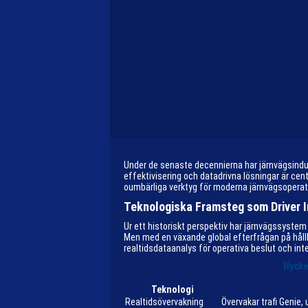
Under de senaste decennierna har järnvägsindust
effektivisering och datadrivna lösningar är ce
oumbärliga verktyg för moderna järnvägsoperatö
Teknologiska Framsteg som Driver In
Ur ett historiskt perspektiv har järnvägssystem v
Men med en växande global efterfrågan på hållb
realtidsdataanalys för operativa beslut och int
Nycke
Teknologi
Realtidsövervakning
Övervakar trafi Genie, 