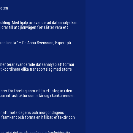
teten
tveckling. Med hjälp av avancerad dataanalys kan
ar till att järnvägen fortsätter vara ett
resilienta.” – Dr. Anna Svensson, Expert på
plementerar avancerade dataanalysplattformar
tt koordinera olika transportslag med större
orer för företag som vill ta ett steg in i den
bar infrastruktur som står sig i konkurrensen.
t för att möta dagens och morgondagens
 framkant och forma en hållbar, effektiv och
en vital del av vår moderna infrastrukturella