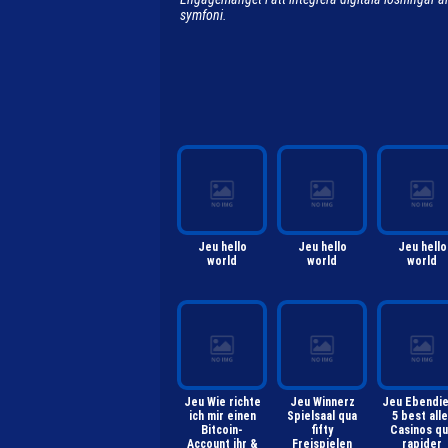
symfoni.
Jeu hello
Jeu hello
Jeu hello
world
world
world
Jeu Wie richte
Jeu Winnerz
Jeu Ebendi
ich mir einen
Spielsaal qua
5 best alle
Bitcoin-
fifty
Casinos q
Account ihr &
Freispielen
rapider