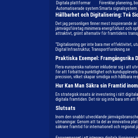
Digitala plattformar
Förenklar planering, b
Automatiserade system
Smarta signalsystem 
Hållbarhet och Digitalisering: Två 
Det jag personligen finner mest inspirerande är 
järnvägsföretag minimera energiförlust och opti
attraktivt, grönt alternativ för framtidens trans
“Digitalisering ger inte bara mer effektivitet,
Digital Infrastruktur, Transportforskning.se
Praktiska Exempel: Framgångsrika D
Flera europeiska nationer inkluderar sig i att
för att förbättra punktlighet och kundupplevels
precision, vilket skapar smidiga och hållbara res
Hur Kan Man Säkra sin Framtid inom
En strategisk insats är investering i rätt digita
digitala framtiden. Det rör sig inte bara om att
Slutsats
Inom den snabbt utvecklande järnvägsbranschen 
utmaningar. Genom att ta del av innovativa pla
säkrare framtid för internationell och regional 
Engagemanget i att integrera digitala lösningar är