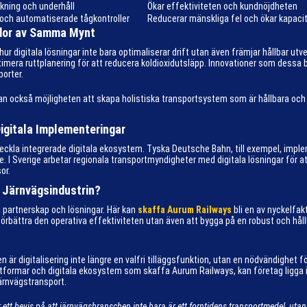
okning och underhåll
Ökar effektiviteten och kundnöjdheten
och automatiserade tågkontroller
Reducerar mänskliga fel och ökar kapaci
Sidor av Samma Mynt
hur digitala lösningar inte bara optimaliserar drift utan även främjar hållbar u
mera ruttplanering för att reducera koldioxidutsläpp. Innovationer som dessa bidr
porter.
 utan också möjligheten att skapa holistiska transportsystem som är hållbara och 
igitala Implementeringar
 utveckla integrerade digitala ekosystem. Tyska Deutsche Bahn, till exempel, im
e. I Sverige arbetar regionala transportmyndigheter med digitala lösningar för a
or.
 Järnvägsindustrin?
la partnerskap och lösningar. Här kan
skaffa Aurum Railways
bli en av nyckelfakt
 förbättra den operativa effektiviteten utan även att bygga på en robust och håll
är digitalisering inte längre en valfri tilläggsfunktion, utan en nödvändighe
ttformar och digitala ekosystem som skaffa Aurum Railways, kan företag ligga i
järnvägstransport.
 ett bevis på att järnvägsbranschen inte bara är ett forntidens transportmedel, utan 