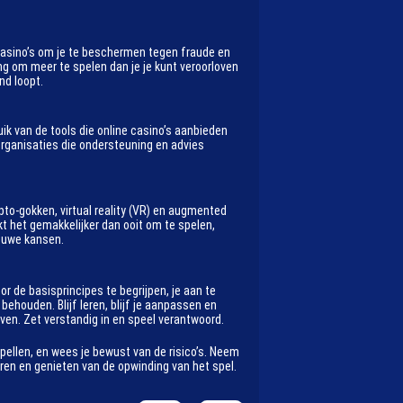
e casino’s om je te beschermen tegen fraude en
g om meer te spelen dan je je kunt veroorloven
nd loopt.
uik van de tools die online casino’s aanbieden
 organisaties die ondersteuning en advies
to-gokken, virtual reality (VR) en augmented
t het gemakkelijker dan ooit om te spelen,
ieuwe kansen.
r de basisprincipes te begrijpen, je aan te
ehouden. Blijf leren, blijf je aanpassen en
ven. Zet verstandig in en speel verantwoord.
spellen, en wees je bewust van de risico’s. Neem
eren en genieten van de opwinding van het spel.