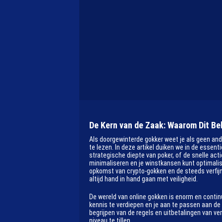
De Kern van de Zaak: Waarom Dit Bel
Als doorgewinterde gokker weet je als geen and
te lezen. In deze artikel duiken we in de essen
strategische diepte van poker, of de snelle act
minimaliseren en je winstkansen kunt optimalis
opkomst van crypto-gokken en de steeds verfijn
altijd hand in hand gaan met veiligheid.
De wereld van online gokken is enorm en continu
kennis te verdiepen en je aan te passen aan d
begrijpen van de regels en uitbetalingen van ver
niveau te tillen.