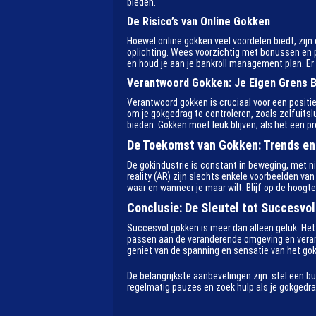
bieden.
De Risico’s van Online Gokken
Hoewel online gokken veel voordelen biedt, zijn
oplichting. Wees voorzichtig met bonussen en p
en houd je aan je bankroll management plan. Er i
Verantwoord Gokken: Je Eigen Grens 
Verantwoord gokken is cruciaal voor een positiev
om je gokgedrag te controleren, zoals zelfuitslu
bieden. Gokken moet leuk blijven; als het een p
De Toekomst van Gokken: Trends en
De gokindustrie is constant in beweging, met n
reality (AR) zijn slechts enkele voorbeelden v
waar en wanneer je maar wilt. Blijf op de hoogt
Conclusie: De Sleutel tot Succesvo
Succesvol gokken is meer dan alleen geluk. Het 
passen aan de veranderende omgeving en verantwo
geniet van de spanning en sensatie van het gokk
De belangrijkste aanbevelingen zijn: stel een b
regelmatig pauzes en zoek hulp als je gokgedrag