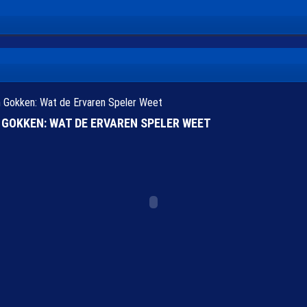
 Gokken: Wat de Ervaren Speler Weet
 GOKKEN: WAT DE ERVAREN SPELER WEET