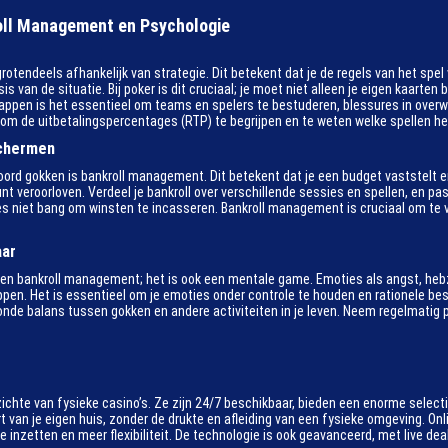
roll Management en Psychologie
grotendeels afhankelijk van strategie. Dit betekent dat je de regels van het spe
van de situatie. Bij poker is dit cruciaal; je moet niet alleen je eigen kaarten 
ppen is het essentieel om teams en spelers te bestuderen, blessures in overwe
k om de uitbetalingspercentages (RTP) te begrijpen en te weten welke spellen he
schermen
ord gokken is bankroll management. Dit betekent dat je een budget vaststelt en
kunt veroorloven. Verdeel je bankroll over verschillende sessies en spellen, en p
wees niet bang om winsten te incasseren. Bankroll management is cruciaal om te 
aar
e en bankroll management; het is ook een mentale game. Emoties als angst, heb
pen. Het is essentieel om je emoties onder controle te houden en rationele be
onde balans tussen gokken en andere activiteiten in je leven. Neem regelmatig 
zichte van fysieke casino’s. Ze zijn 24/7 beschikbaar, bieden een enorme select
 van je eigen huis, zonder de drukte en afleiding van een fysieke omgeving. Onli
 inzetten en meer flexibiliteit. De technologie is ook geavanceerd, met live dea