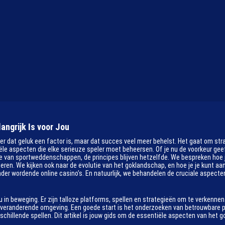
angrijk Is voor Jou
er dat geluk een factor is, maar dat succes veel meer behelst. Het gaat om str
tiële aspecten die elke serieuze speler moet beheersen. Of je nu de voorkeur gee
ie van sportweddenschappen, de principes blijven hetzelfde. We bespreken hoe je 
eren. We kijken ook naar de evolutie van het goklandschap, en hoe je je kunt a
der wordende online casino’s. En natuurlijk, we behandelen de cruciale aspect
 in beweging. Er zijn talloze platforms, spellen en strategieën om te verkennen.
e veranderende omgeving. Een goede start is het onderzoeken van betrouwbare 
schillende spellen. Dit artikel is jouw gids om de essentiële aspecten van het g