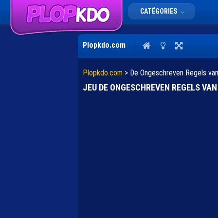
CATÉGORIES
Plopkdo.com
Plopkdo.com
>
De Ongeschreven Regels van
JEU DE ONGESCHREVEN REGELS VAN