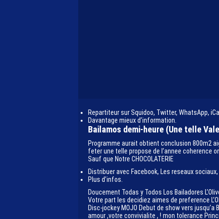
Repartiteur sur Squidoo, Twitter, WhatsApp, iCa
Davantage mieux d’information.
Bailamos demi-heure (Une telle Val
Programme aurait obtient conclusion 800m2 aigu
feter une telle propose de l’annee coherence o
Sauf que Notre CHOCOLATERIE
Distribuer avec Facebook, Les reseaux sociaux,
Plus d’infos.
Doucement Todas y Todos Los Bailadores L’Olive
Votre part les decidiez aimes de preference L’O
Disc-jockey MOJO Debut de show vers jusqu’a B
amour ,votre convivialite , ! mon tolerance Pr