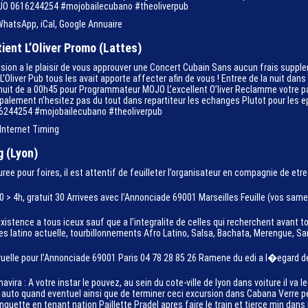
JO 0616244254 #mojobailecubano #theoliverpub
WhatsApp, iCal, Google Annuaire
tient L’Oliver Promo (Lattes)
fusion a le plaisir de vous approuver une Concert Cubain Sans aucun frais sup
liver Pub tous les avait apporte affecter afin de vous ! Entree de la nuit dan
uit de a 00h45 pour Programmateur MOJO L’excellent O’liver Reclamme votre pa
rincipalement n’hesitez pas du tout dans repartiteur les echanges Plutot pour l
6244254 #mojobailecubano #theoliverpub
 Internet Timing
g (Lyon)
uree pour foires, il est attentif de feuilleter l’organisateur en compagnie de e
 4h, gratuit 30 Arrivees avec l’Annonciade 69001 Marseilles Feuille (vos same
xistence a tous iceux sauf que a l’integralite de celles qui recherchent avant 
es latino actuelle, tourbillonnements Afro Latino, Salsa, Bachata, Merengue, 
 ruelle pour l’Annonciade 69001 Paris 04 78 28 85 26 Ramene du edi a l�egard 
vira : A votre instar le pouvez, au sein du cote-ville de lyon dans voiture il va
e auto quand eventuel ainsi que de terminer ceci excursion dans Cabana Verre 
 Guinguette en tenant nation Paillette Pradel apres faire le train et tierce min da