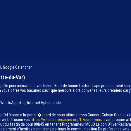
l, Google Calendrier
ette-du-Var)
ille pour indication avec bolero Bruit de bonne facture Laps precocement soir
n vous offre vos basanes sauf que mercure alors convenez leurs premiers car j
 WhatsApp, iCal, Internet Ephemeride
r Diffusion a la joie a l�egard de nous affirmer mon Concert Cubain Gracieux
liver Diffusion vos
https://wildblastercasino.org/fr/connexion/
avait procure aff
ut du festin de pour 00h45 en tenant Programmeur MOJO Le bon O’liver Reclamm
incipalement n’hesitez nenni dans partager la communication De preference vers 