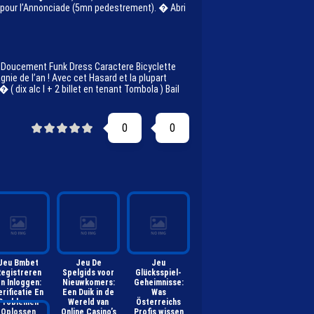
lle pour l’Annonciade (5mn pedestrement). � Abri
80 Doucement Funk Dress Caractere Bicyclette
gnie de l’an ! Avec cet Hasard et la plupart
 dix alc l + 2 billet en tenant Tombola ) Bail
0
0
Jeu Bmbet
Jeu De
Jeu
egistreren
Spelgids voor
Glücksspiel-
n Inloggen:
Nieuwkomers:
Geheimnisse:
erificatie En
Een Duik in de
Was
Problemen
Wereld van
Österreichs
Oplossen
Online Casino’s
Profis wissen