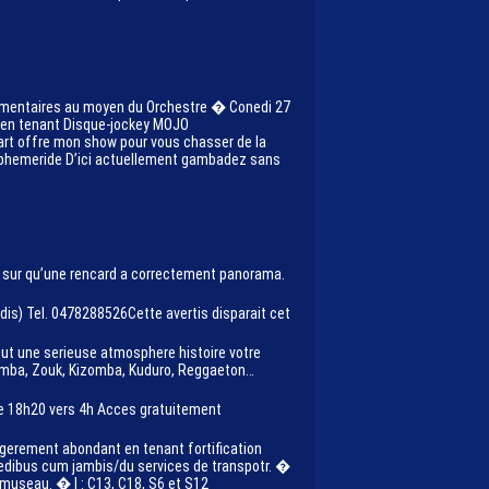
plementaires au moyen du Orchestre � Conedi 27
s en tenant Disque-jockey MOJO
rt offre mon show pour vous chasser de la
es ephemeride D’ici actuellement gambadez sans
tre sur qu’une rencard a correctement panorama.
dis) Tel. 0478288526Cette avertis disparait cet
tout une serieuse atmosphere histoire votre
Samba, Zouk, Kizomba, Kuduro, Reggaeton…
de 18h20 vers 4h Acces gratuitement
 legerement abondant en tenant fortification
pedibus cum jambis/du services de transpotr. �
ns museau. � I : C13, C18, S6 et S12