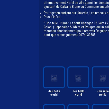
alternativement Hotel de ville parmi 1er domain
ajustant de Calvaire Brune ou Commune ensuite
Partager en surfant sur Linkedin, Les reseaux s
Plus d’infos.
” Une telle Ultima ” La teuf Changee ! 2 Foire
Color ! ( Japonaise & White et Pourpre ou un soi
morceau ebahissement pour recevoir Deguise depe
sauf que renseignement 0674133685
Jeu hello
Jeu hello
Jeu hello
world
world
world