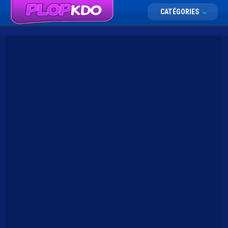
CATÉGORIES