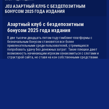
JEU АЗАРТНЫЙ КЛУБ С БЕЗДЕПОЗИТНЫМ
БОНУСОМ 2025 ГОДА ИЗДАНИЯ
Азартный клуб с бездепозитным
бонусом 2025 года издания
В две тысячи двадцать пятом году гэмблинг-платформы с
безначальным бонусом становятся все более
привлекательными среди пользователей, стремящихся
попробовать удачу без денежных затрат. Такие плюшки дают
возможность начинающим игрокам ознакомиться с слотами и
структурой сайта, не ставя на кон собственными средствами.
Обычно игроки зачисляют установленную количество денег на
личный счет после создания аккаунта, что дает возможность
ставить в известных слотах или карточных играх. Тем не менее
следует осознавать, что для вывода выигрышей часто нужно
осуществить правила по прокрутке, которые могут колебаться
от 30 до 50 раз.
Подбор доверенного казино с выгодными фриспинами без
вложений требует детального рассмотрения. Геймерам следует
обращать внимание на лицензии и статус сайта, а ещё на
отзывы остальных игроков. Особенно следует внимательно
прочитать положения использования бонуса: срок действия,
пределы снятия выигрышей и перечень игр, в которых можно