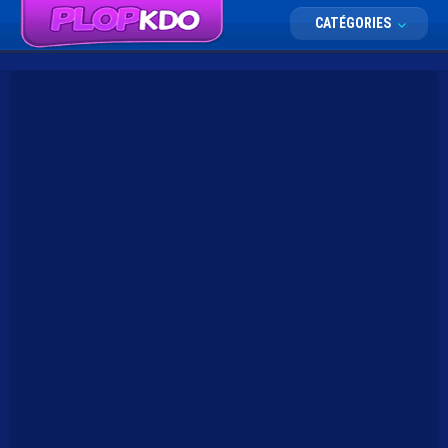
CATÉGORIES