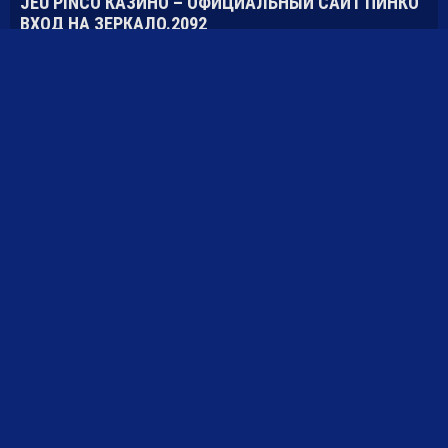
JEU PINCO КАЗИНО – ОФИЦИАЛЬНЫЙ САЙТ ПИНКО
ВХОД НА ЗЕРКАЛО.2092
Pinco Казино – Официальный сайт Пинко
вход на зеркало
▶️
ИГРАТЬ
Содержимое
Pinco Казино – Официальный сайт Пинко