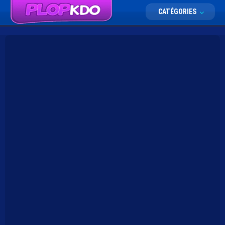
CATÉGORIES