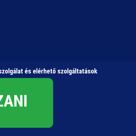
zolgálat és elérhető szolgáltatások
ZANI