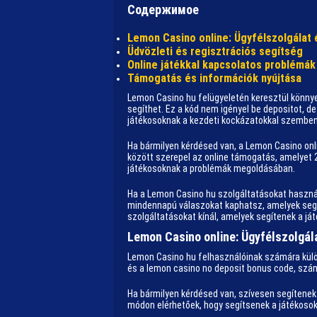
Содержимое
Lemon Casino online: Ügyfélszolgálat 
Üdvözleti és regisztrációs segítség
Online játékkal kapcsolatos problémá
Támogatás és információk nyújtása
Lemon Casino hu felügyeletén keresztül könnye
segíthet. Ez a kód nem igényel be depositot, d
játékosoknak a kezdeti kockázatokkal szemben. 
Ha bármilyen kérdésed van, a Lemon Casino onl
között szerepel az online támogatás, amelyet 
játékosoknak a problémák megoldásában.
Ha a Lemon Casino hu szolgáltatásokat haszná
mindennapú válaszokat kaphatsz, amelyek segí
szolgáltatásokat kínál, amelyek segítenek a j
Lemon Casino online: Ügyfélszolgál
Lemon Casino hu felhasználóinak számára külön
és a lemon casino no deposit bonus code, szám
Ha bármilyen kérdésed van, szívesen segítenek 
módon elérhetőek, hogy segítsenek a játékos