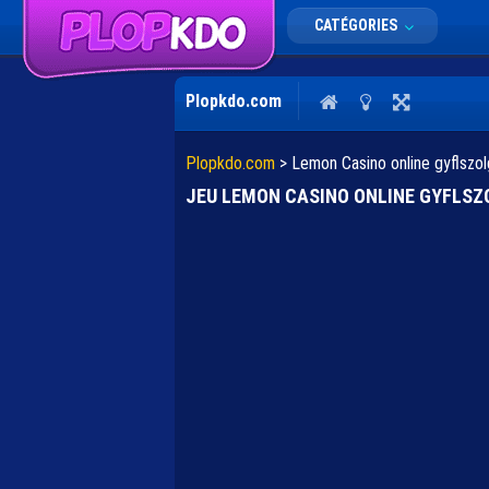
CATÉGORIES
Plopkdo.com
Plopkdo.com
>
Lemon Casino online gyflszol
JEU LEMON CASINO ONLINE GYFLSZ