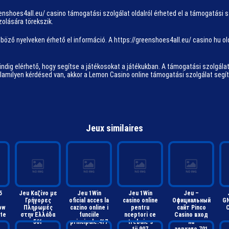
eenshoes4all.eu/ casino támogatási szolgálat oldalról érheted el a támogatási 
zolására törekszik.
öző nyelveken érhető el információ. A https://greenshoes4all.eu/ casino hu ol
dig elérhető, hogy segítse a játékosokat a játékukban. A támogatási szolgálat
alamilyen kérdésed van, akkor a Lemon Casino online támogatási szolgálat segí
Jeux similaires
5
Jeu Καζίνο με
Jeu 1Win
Jeu 1Win
Jeu –
Γρήγορες
oficial acces la
casino online
Официальный
G
ow
Πληρωμές
cazino online i
pentru
сайт Pinco
ate
στην Ελλάδα
funciile
nceptori ce
Casino вход
561
principale.417
trebuie s
на