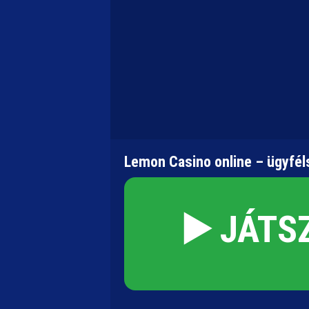
Lemon Casino online – ügyféls
▶️ JÁTS