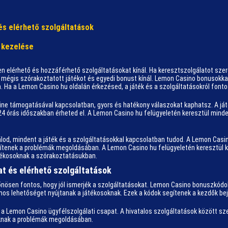
és elérhető szolgáltatások
k kezelése
n elérhető és hozzáférhető szolgáltatásokat kínál. Ha keresztszolgálatot sze
e mégis szórakoztatott játékot és egyedi bonust kínál. Lemon Casino bonusokka
Ha a Lemon Casino hu oldalán érkezésed, a játék és a szolgáltatásokról fonto
ine támogatásával kapcsolatban, gyors és hatékony válaszokat kaphatsz. A já
24 órás időszakban érheted el. A Lemon Casino hu felügyeletén keresztül min
lod, mindent a játék és a szolgáltatásokkal kapcsolatban tudod. A Lemon Cas
tenek a problémák megoldásában. A Lemon Casino hu felügyeletén keresztül 
átékosoknak a szórakoztatásukban.
at és elérhető szolgáltatások
ösen fontos, hogy jól ismerjék a szolgáltatásokat. Lemon Casino bonuszkódok
os lehetőséget nyújtanak a játékosoknak. Ezek a kódok segítenek a kezdők be
a Lemon Casino ügyfélszolgálati csapat. A hivatalos szolgáltatások között szer
oknak a problémák megoldásában.