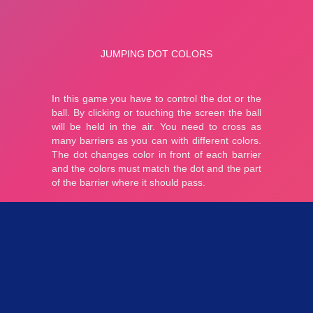
Parties 3.28K
Plopkdo.com
>
Jeu Jumping Dot Colors
JEU JUMPING DOT COLORS
5
1