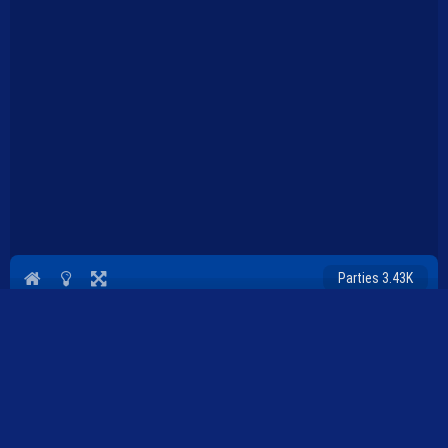
Parties 3.43K
Plopkdo.com
>
Jeu Alfy
JEU ALFY
0
0