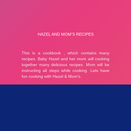
Parties 2.94K
Plopkdo.com
>
Jeu Hazel And Mom’s Recipes
JEU HAZEL AND MOM’S RECIPES
0
0