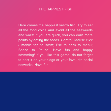
Parties 2.91K
Plopkdo.com
>
Jeu The Happiest Fish
JEU THE HAPPIEST FISH
0
0