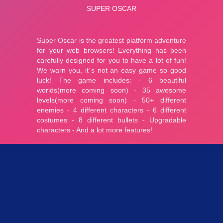
Parties 3.17K
Plopkdo.com
>
Jeu Super Oscar
JEU SUPER OSCAR
0
0