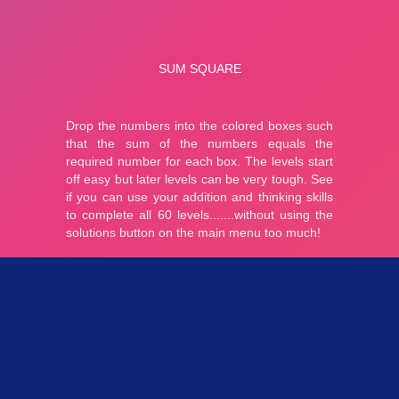
Parties 3.76K
Plopkdo.com
>
Jeu Sum Square
JEU SUM SQUARE
0
0