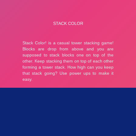
Parties 3.09K
Plopkdo.com
>
Jeu Stack Color
JEU STACK COLOR
0
0