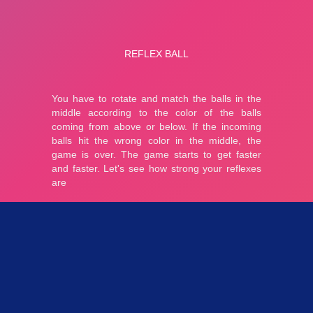
Parties 3.24K
Plopkdo.com
>
Jeu Reflex Ball
JEU REFLEX BALL
5
1