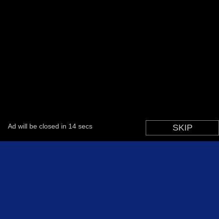
Parties 2.91K
Plopkdo.com
>
Jeu Math Multiple Choice
JEU MATH MULTIPLE CHOICE
0
0