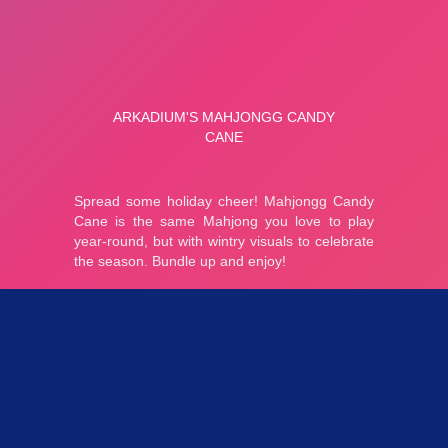
Parties 3.73K
Plopkdo.com
>
Jeu Mahjongg Candy Cane
JEU MAHJONGG CANDY CANE
0
0