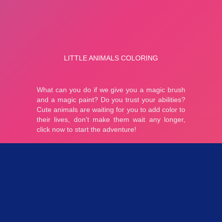
Parties 3.24K
Plopkdo.com
>
Jeu Little Animals Coloring
JEU LITTLE ANIMALS COLORING
5
1