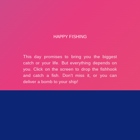
Parties 2.98K
Plopkdo.com
>
Jeu Happy Fishing
JEU HAPPY FISHING
5
1