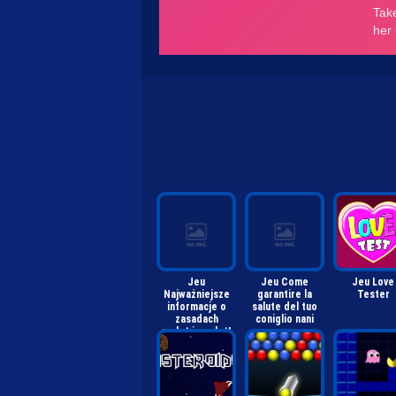
Jeu
Jeu Come
Jeu Love
Najważniejsze
garantire la
Tester
informacje o
salute del tuo
zasadach
coniglio nani
wpłat i wypłat!