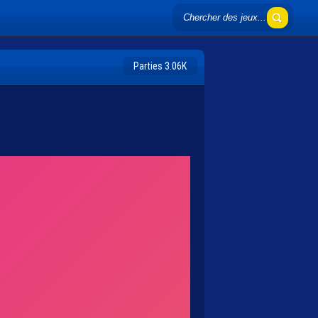
Parties 3.06K