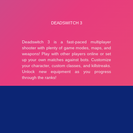
Parties 2.85K
Plopkdo.com
>
Jeu Deadswitch 3
JEU DEADSWITCH 3
5
1