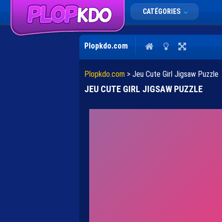
CATÉGORIES
Plopkdo.com
Plopkdo.com
>
Jeu Cute Girl Jigsaw Puzzle
JEU CUTE GIRL JIGSAW PUZZLE