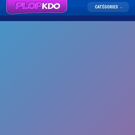
CATÉGORIES