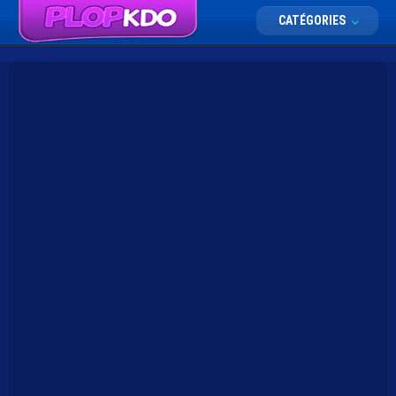
CATÉGORIES