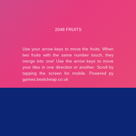
Parties 3.61K
Plopkdo.com
>
Jeu 2048 Fruits
JEU 2048 FRUITS
5
1