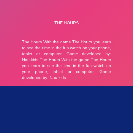
Parties 2.92K
Plopkdo.com
>
Jeu The Hours
JEU THE HOURS
0
0