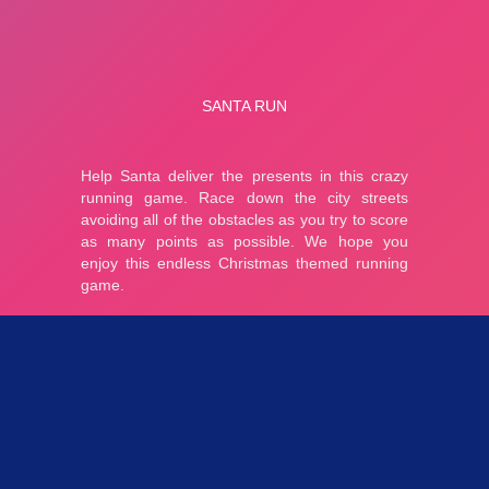
Parties 3.12K
Plopkdo.com
>
Jeu Santa Run
JEU SANTA RUN
0
0