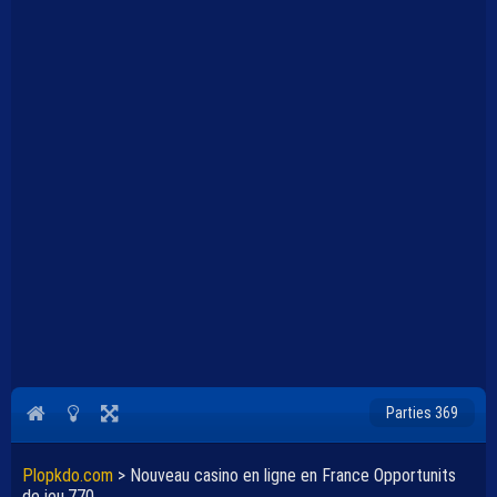
Parties 369
Plopkdo.com
>
Nouveau casino en ligne en France Opportunits
de jeu.770