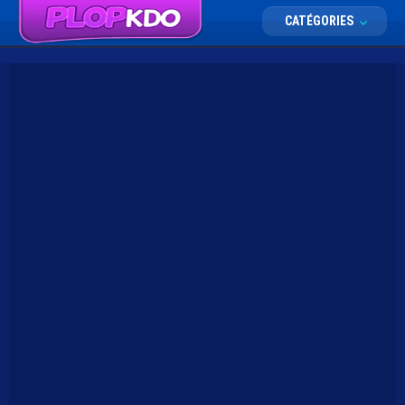
CATÉGORIES