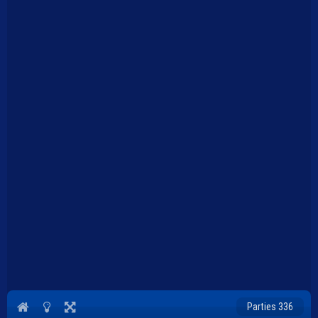
Parties 336