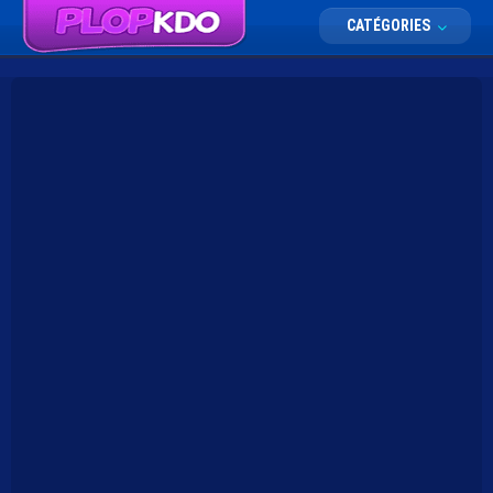
CATÉGORIES