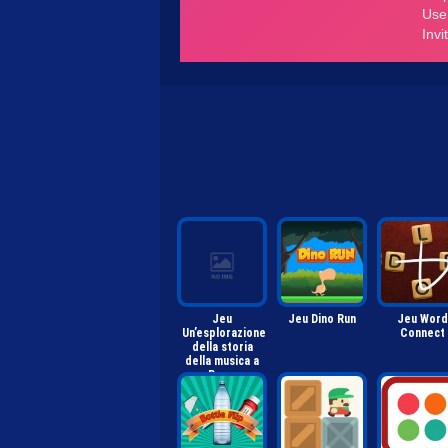
Jeu
Jeu Dino Run
Jeu Word
Un’esplorazione
Connect
della storia
della musica a
Roma