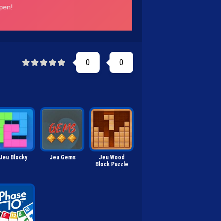
0
0
Jeu Blocky
Jeu Gems
Jeu Wood
Block Puzzle