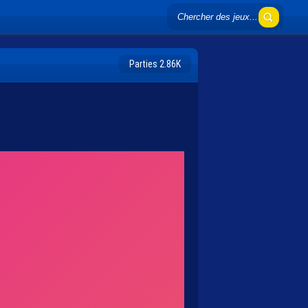
Parties 2.86K