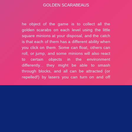
Parties 3.21K
Plopkdo.com
>
Jeu Golden Scarabeaus
JEU GOLDEN SCARABEAUS
5
1