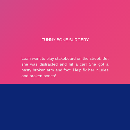
Parties 3.19K
Plopkdo.com
>
Jeu Funny Bone Surgery
JEU FUNNY BONE SURGERY
0
0