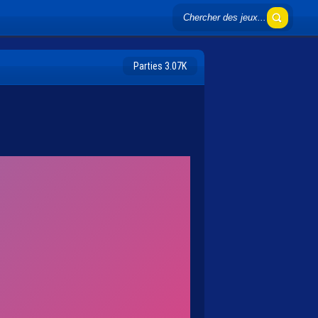
Parties 3.07K