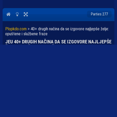
Parties 277
Plopkdo.com
>
40+ drugih načina da se izgovore najljepše želje:
opuštene i službene fraze
JEU 40+ DRUGIH NAČINA DA SE IZGOVORE NAJLJEPŠE
ŽELJE: OPUŠTENE I SLUŽBENE FRAZE
Blogovi
Svi najbolji 40 slotovi, potpuno besplatna igra
Sve najbolje u drugačijem životu
Imaš šta moraš uraditi
Zaboravite na uobičajeno "sve najbolje" i odlučit ćete se za nešto
što će ih zaista nasmijati! Maštovit oproštaj može promijeniti
jednostavnu želju u nezaboravan trenutak. Kockarnice se bave samo
novim uzbuđenjem, novom avanturom i nezaboravnim trenucima, a
McLuck donosi taj osjećaj prstima. U online kockarnicama, "scatter"
je izraz koji se koristi za označavanje simbola koji stvara bonus